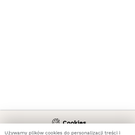
Cookies
Używamy plików cookie na naszej stronie internetowej, aby
Używamy plików cookies do personalizacji treści i