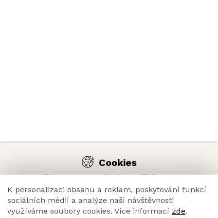
Cookies
Na našich webových stránkách používáme cookies,
abychom Vám umožnili pohodlné prohlížení a díky analýze
K personalizaci obsahu a reklam, poskytování funkcí
provozu e-shopu neustále zlepšovali jeho funkce, výkon,
sociálních médií a analýze naší návštěvnosti
použitelnost a celkový zážitek z nakupování.
využíváme soubory cookies. Více informací
zde
.