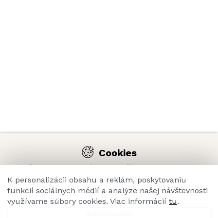
Cookies
Na našich webových stránkach používame cookies, aby sme
Vám umožnili pohodlný pohyb na e-shope a vďaka analýze
K personalizácii obsahu a reklám, poskytovaniu
jeho prevádzky neustále zlepšovali funkcie, výkon,
funkcií sociálnych médií a analýze našej návštevnosti
použiteľnosť a celkový zážitok z nakupovania.
využívame súbory cookies. Viac informácií
tu
.
Nastavenie